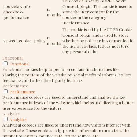
This cookie is set by GDPR Cookie
cookielawinfo-
Consent plugin. The cookie is used to
11
checkbox-
store the user consent for the
months
performance
cookies in the category
"Performance".
The cookie is set by the GDPR Cookie
Consent plugin and is used to store
11
viewed_cookie_policy
whether or not user has consented to
months
the use of cookies. It does not store
any personal data.
Functional
Functional
Functional cookies help to perform certain functionalities like
sharing the content of the website on social media platforms, collect
feedbacks, and other third-party features.
Performance
Performance
Performance cookies are used to understand and analyze the key
performance indexes of the website which helps in delivering a better
user experience for the visitors.
Analytics
Analytics
Analytical cookies are used to understand how visitors interact with
the website. These cookies help provide information on metrics the
number of visitors, bounce rate, traffic source, etc.